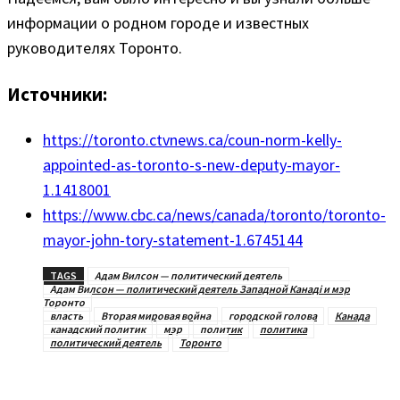
информации о родном городе и известных
руководителях Торонто.
Источники:
https://toronto.ctvnews.ca/coun-norm-kelly-
appointed-as-toronto-s-new-deputy-mayor-
1.1418001
https://www.cbc.ca/news/canada/toronto/toronto-
mayor-john-tory-statement-1.6745144
TAGS
Адам Вилсон — политический деятель
Адам Вилсон — политический деятель Западной Канаді и мэр
Торонто
власть
Вторая мировая война
городской голова
Канада
канадский политик
мэр
политик
политика
политический деятель
Торонто