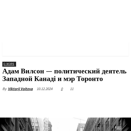
✓ TORONTO ✗
О МЭРЕ
Адам Вилсон — политический деятель
Западной Канаді и мэр Торонто
10.12.2024
0
11
By
Viktorij Voitova