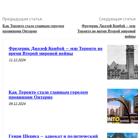
Предыдущая статья
Следующая статья
Как Торонто стало главным городом
Фредерик Джозеф Конбой – мэр
провинции Онтарио
Торонто во время Второй мировой
войны
Фредерик Джозеф Конбой – мэр Торонто во
время Второй мировой войны
11.12.2024
Как Торонто стало главным городом
провинции Онтарио
09.12.2024
Генри Шервуд – адвокат и политический