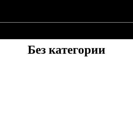
О ПОЛИТИКЕ
О МЭРЕ
ВОЕННАЯ ИСТОР
Без категории
БЕЗ КАТЕГОРИИ
ВОЕННАЯ ИСТОРИЯ
ДРУГОЕ
О МЭРЕ
О ПОЛИТИКЕ