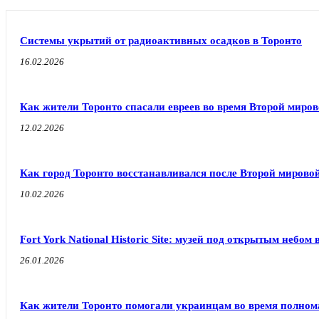
Системы укрытий от радиоактивных осадков в Торонто
16.02.2026
Как жители Торонто спасали евреев во время Второй миро
12.02.2026
Как город Торонто восстанавливался после Второй мирово
10.02.2026
Fort York National Historic Site: музей под открытым небом 
26.01.2026
Как жители Торонто помогали украинцам во время полно