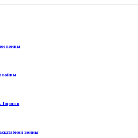
вой войны
й войны
в Торонто
масштабной войны