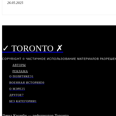
26.05.2025
✓ TORONTO ✗
COPYRIGHT © ЧАСТИЧНОЕ ИСПОЛЬЗОВАНИЕ МАТЕРИАЛОВ РАЗРЕШЕН
АВТОРЫ
РЕКЛАМА
О ПОЛИТИКЕ
31
ВОЕННАЯ ИСТОРИЯ
30
О МЭРЕ
25
ДРУГОЕ
7
БЕЗ КАТЕГОРИИ
1
Дэвид Кромби — реформатор Торонто