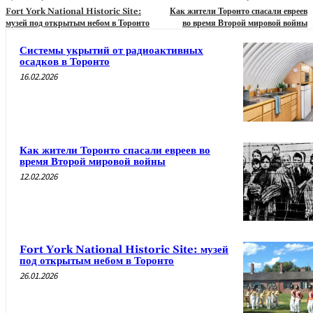
Fort York National Historic Site:
Как жители Торонто спасали евреев
музей под открытым небом в Торонто
во время Второй мировой войны
Системы укрытий от радиоактивных
осадков в Торонто
16.02.2026
Как жители Торонто спасали евреев во
время Второй мировой войны
12.02.2026
Fort York National Historic Site: музей
под открытым небом в Торонто
26.01.2026