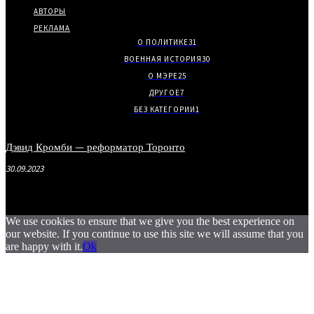
АВТОРЫ
РЕКЛАМА
О ПОЛИТИКЕ
31
ВОЕННАЯ ИСТОРИЯ
30
О МЭРЕ
25
ДРУГОЕ
7
БЕЗ КАТЕГОРИИ
1
Дэвид Кромби — реформатор Торонто
30.09.2023
We use cookies to ensure that we give you the best experience on
our website. If you continue to use this site we will assume that you
are happy with it.
Ok
.
.
.