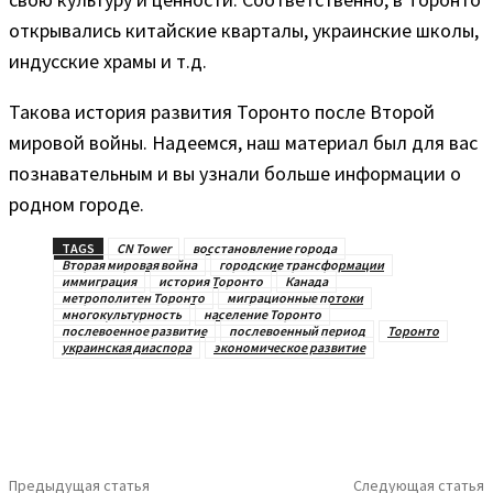
открывались китайские кварталы, украинские школы,
индусские храмы и т.д.
Такова история развития Торонто после Второй
мировой войны. Надеемся, наш материал был для вас
познавательным и вы узнали больше информации о
родном городе.
TAGS
CN Tower
восстановление города
Вторая мировая война
городские трансформации
иммиграция
история Торонто
Канада
метрополитен Торонто
миграционные потоки
многокультурность
население Торонто
послевоенное развитие
послевоенный период
Торонто
украинская диаспора
экономическое развитие
Предыдущая статья
Следующая статья