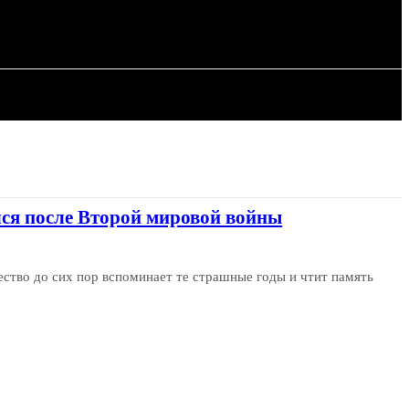
ИЯ
СТАТЬИ
лся после Второй мировой войны
ество до сих пор вспоминает те страшные годы и чтит память