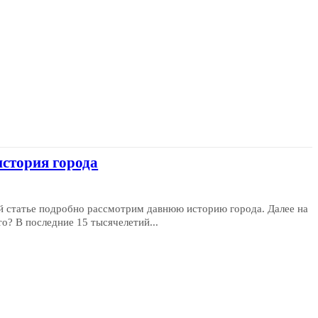
история города
ой статье подробно рассмотрим давнюю историю города. Далее на
torontoyes. Что раньше было на территории Торонто? В последние 15 тысячелетий...