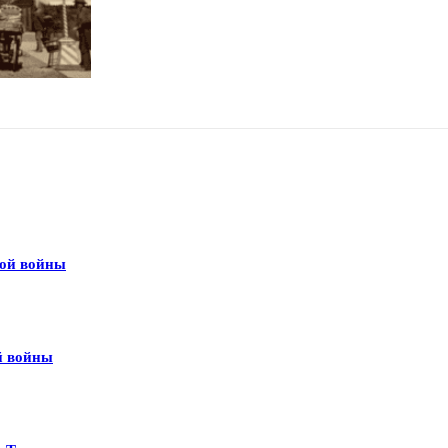
вой войны
й войны