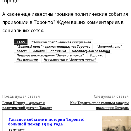
городе.
А какие еще известны громкие политические события
произошли в Торонто? Ждем ваших комментариев в
социальных сетях.
TAGS
"Зеленый пояс" - важная инициатива
"Зеленый пояс" - важная инициатива Торонто
“Зелений пояс”
власть
Канада
политика
Предпосылки создания
Предпосылки создания "Зеленого пояса"
Торонто
Что известно
Что известно о "Зеленом поясе"
Предыдущая статья
Следующая статья
Генри Шервуд – адвокат и
Как Торонто стало главным городом
политический деятель Торонто
провинции Онтарио
Ужасное событие в истории Торонто:
большой пожар 1904 года
13.05.2025