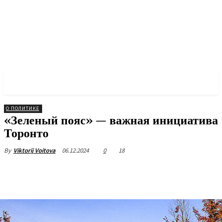
✓ TORONTO ✗
О ПОЛИТИКЕ
«Зеленый пояс» — важная инициатива
Торонто
06.12.2024
0
18
By
Viktorij Voitova