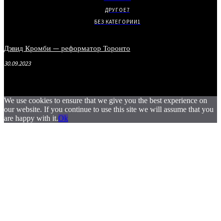
ДРУГОЕ
7
БЕЗ КАТЕГОРИИ
1
Дэвид Кромби — реформатор Торонто
30.09.2023
We use cookies to ensure that we give you the best experience on
our website. If you continue to use this site we will assume that you
are happy with it.
Ok
.
.
.