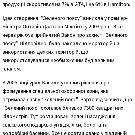
продукції скоротився на 7% в GTA, і на 6% в Hamilton.
Ідея створення “Зеленого поясу” виникла у прем’єр-
міністра Онтаріо Далтона Макгінті у 2003 році. Вже
через рік був прийнятий Закон про захист “Зеленого
поясу”. Відповідно, було накладено мораторій на
використання деяких територій, що
використовувалися необмеженим будівельним
планом.
У 2005 році уряд Канади ухвалив рішення про
формування спеціальної охоронної зони, яка
отримала назву “Зелений пояс”. Варто відзначити, що
“Зелений пояс” охоплює близько 7300 квадратних
кілометрів. Тут розташовані зелені насадження,
сільськогосподарські угіддя, ліси, болота та
водозбірні басейни. Все це розташовано у південній