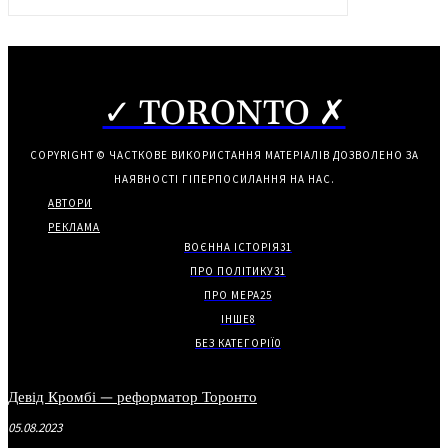
✓ TORONTO ✗
COPYRIGHT © ЧАСТКОВЕ ВИКОРИСТАННЯ МАТЕРІАЛІВ ДОЗВОЛЕНО ЗА
НАЯВНОСТІ ГІПЕРПОСИЛАННЯ НА НАС.
АВТОРИ
РЕКЛАМА
ВОЄННА ІСТОРІЯ
31
ПРО ПОЛІТИКУ
31
ПРО МЕРА
25
ІНШЕ
8
БЕЗ КАТЕГОРІЇ
0
Девід Кромбі — реформатор Торонто
05.08.2023