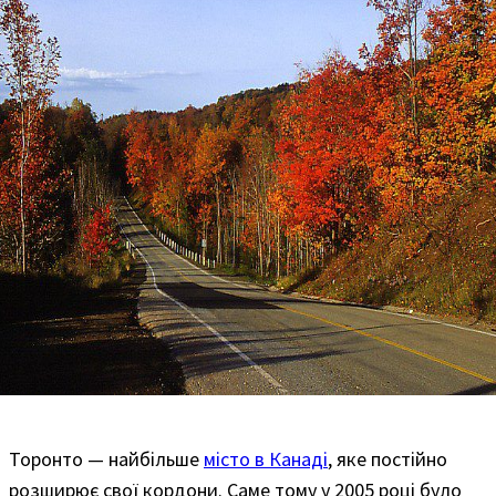
Торонто — найбільше
місто в Канаді
, яке постійно
розширює свої кордони. Саме тому у 2005 році було