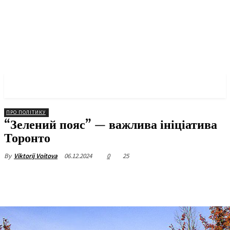
✓ TORONTO ✗
ПРО ПОЛІТИКУ
“Зелений пояс” — важлива ініціатива
Торонто
06.12.2024
0
25
By
Viktorij Voitova