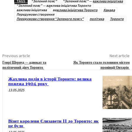
TAGS
“Зелений пояс”
“Зелений пояс” — важлива ініціатива
“Зелений пояс” — важлива ініціатива Торонто
важлива ініціатива
важлива ініціатива Торонто
Канада
Передумови створення
Передумови створення “Зеленого поясу”
політика
Торонто
Previous article
Next article
Генрі Шервуд — адвокат та
Як Торонто стало головним містом
політичний діяч Торонто
провінції Онтаріо
Жахлива подія в історії Торонто: велика
пожежа 1904 року
13.05.2025
Візит королеви Єлизавети II до Торонто: як
це було