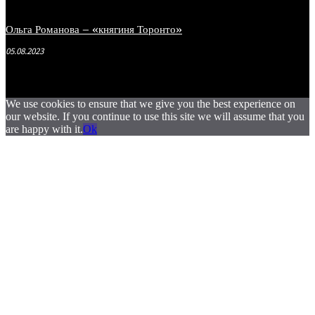
Ольга Романова – «княгиня Торонто»
05.08.2023
We use cookies to ensure that we give you the best experience on
our website. If you continue to use this site we will assume that you
are happy with it.
Ok
.
.
.