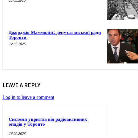
13.05.2025
Джорджіо Маммоліті: депутат міської ради
Торонто
12.05.2025
LEAVE A REPLY
Log in to leave a comment
Системи укриттів від радіоактивних
опадів у Торонто
16.02.2026