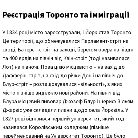
Реєстрація Торонто та імміграції
У 1834 році місто зареєстрували, і Йорк став Торонто.
Це території, що обмежувалися Парламент-стріт на
сході, Батерст-стріт на заході, берегом озера на півдні
та 400 ярдів на північ від Квін-стріт (тоді називалася
Лот) на півночі. Поза цією місцевістю – на захід до
Дафферін-стріт, на схід до річки Дон і на північ до
Блур-стріт – розташовувалися «вільності», з яких
місто пізніше виділяло нові райони. На північ від
Блура місцевий пивовар Джозеф Блур і шериф Вільям
Джарвіс уже складали плани щодо села Йорквіль. У
1827 році відкрився перший університет, який тоді
називався Королівським коледжем (пізніше
перейменований на Університет Торонто). Це було