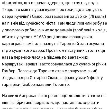
«tkaronto», що означає «дерева, що стоять у воді».
Ткаронто мав на увазі вузькі протоки, що з’єднують
озера Кучічінґ і Сімко, розташовані за 125 км (78 миль)
на північ від сучасного міста. Там люди ловили рибу за
допомогою рибальських водозливів (зроблені з колів,
вбитих у русло). У 1680 році погана французька
картографія змінила назву на Таронто й застосувала
її до сусіднього озера. Протягом наступних століть ця
назва переносилася на південь по вантажних
маршрутах і врешті застосовувалася до сучасної річки
Гамбер. Пассаж де Таронто став маршрутом, який
з’єднав озера Онтаріо і Сімко, а французький форт у
гирлі ріки Гамбер назвали Торонто.
На хвилі Американської революції лоялісти втекли на
північ, і британці вирішили, що настав час вирізати