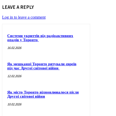
LEAVE A REPLY
Log in to leave a comment
Системи укриттів від радіоактивних
опадів у Торонто
16.02.2026
Як мешканці Торонто рятували євреїв
під час Другої світової війни
12.02.2026
Як місто Торонто відновлювалося після
Другої світової війни
10.02.2026