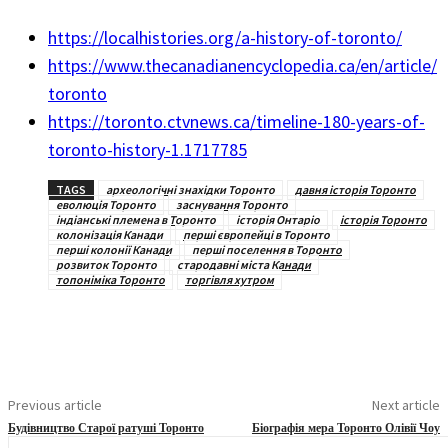
https://localhistories.org/a-history-of-toronto/
https://www.thecanadianencyclopedia.ca/en/article/
toronto
https://toronto.ctvnews.ca/timeline-180-years-of-
toronto-history-1.1717785
TAGS
археологічні знахідки Торонто
давня історія Торонто
еволюція Торонто
заснування Торонто
індіанські племена в Торонто
історія Онтаріо
історія Торонто
колонізація Канади
перші європейці в Торонто
перші колонії Канади
перші поселення в Торонто
розвиток Торонто
стародавні міста Канади
топоніміка Торонто
торгівля хутром
Previous article
Next article
Будівництво Старої ратуші Торонто
Біографія мера Торонто Олівії Чоу