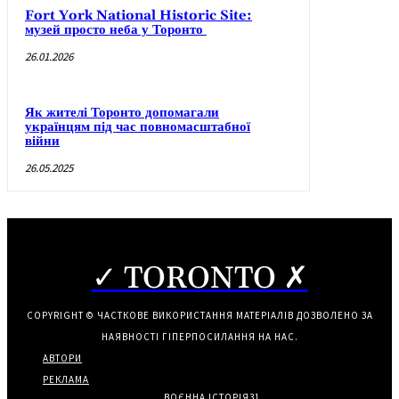
Fort York National Historic Site:
музей просто неба у Торонто
26.01.2026
Як жителі Торонто допомагали
українцям під час повномасштабної
війни
26.05.2025
✓ TORONTO ✗
COPYRIGHT © ЧАСТКОВЕ ВИКОРИСТАННЯ МАТЕРІАЛІВ ДОЗВОЛЕНО ЗА
НАЯВНОСТІ ГІПЕРПОСИЛАННЯ НА НАС.
АВТОРИ
РЕКЛАМА
ВОЄННА ІСТОРІЯ
31