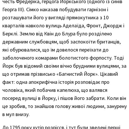
честь Фредеріка, герцога Йоркського (одного із синів
Георга III). Сімко наказав побудувати гарнізон і
розташувати його у вигляді прямокутника з 10
кварталів навколо вулиць Аделаїда, Фронт, Джордж і
Берклі. Землю від Квін до Блура було розділено
державним службовцям, щоб заспокоїти британців,
які обурювалися, що їм довелося переїхати до
заболоченого комарами болотистого форпосту. Тоді
Йорк був відомий своїми вічно брудними вулицями, за
що отримав прізвисько «Багнистий Йорк». Цікавий
факт: одна апокрифічна історія розповідає про
чоловіка, який побачив капелюха, що валявся
посеред вулиці в Йорку, і пішов його забрати. Коли він
це зробив, то знайшов голову живої людини, занурену
в мул внизу.
До 1795 року хутір розрісся, і тут були зведені перші