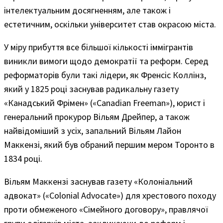
інтелектуальним досягненням, але також і
естетичним, оскільки університет став окрасою міста.
У міру прибуття все більшої кількості іммігрантів
виникли вимоги щодо демократії та реформ. Серед
реформаторів були такі лідери, як Френсіс Коллінз,
який у 1825 році заснував радикальну газету
«Канадський Фрімен» («Canadian Freeman»), юрист і
генеральний прокурор Вільям Дрейпер, а також
найвідоміший з усіх, запальний Вільям Лайон
Маккензі, який був обраний першим мером Торонто в
1834 році.
Вільям Маккензі заснував газету «Колоніальний
адвокат» («Colonial Advocate») для хрестового походу
проти обмеженого «Сімейного договору», правлячої