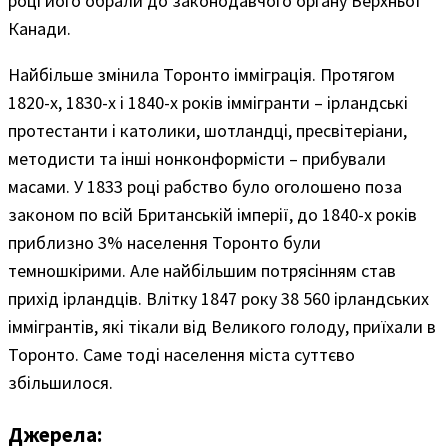
році його обрали до законодавчого органу Верхньої
Канади.
Найбільше змінила Торонто імміграція. Протягом
1820-х, 1830-х і 1840-х років іммігранти – ірландські
протестанти і католики, шотландці, пресвітеріани,
методисти та інші нонконформісти – прибували
масами. У 1833 році рабство було оголошено поза
законом по всій Британській імперії, до 1840-х років
приблизно 3% населення Торонто були
темношкірими. Але найбільшим потрясінням став
прихід ірландців. Влітку 1847 року 38 560 ірландських
іммігрантів, які тікали від Великого голоду, приїхали в
Торонто. Саме тоді населення міста суттєво
збільшилося.
Джерела: