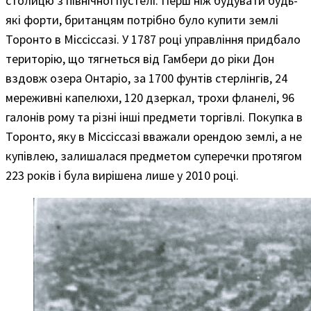
столицю з північної пустелі. Перш ніж будувати будь-
які форти, британцям потрібно було купити землі
Торонто в Міссіссазі. У 1787 році управління придбало
територію, що тягнеться від Гамбери до ріки Дон
вздовж озера Онтаріо, за 1700 фунтів стерлінгів, 24
мереживні капелюхи, 120 дзеркал, трохи фланелі, 96
галонів рому та різні інші предмети торгівлі. Покупка в
Торонто, яку в Міссіссазі вважали орендою землі, а не
купівлею, залишалася предметом суперечки протягом
223 років і була вирішена лише у 2010 році.