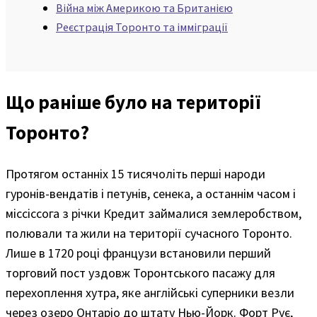
Війна між Америкою та Британією
Реєстрація Торонто та імміграції
Що раніше було на території
Торонто?
Протягом останніх 15 тисячоліть перші народи
гуронів-вендатів і петунів, сенека, а останнім часом і
міссіссога з річки Кредит займалися землеробством,
полювали та жили на території сучасного Торонто.
Лише в 1720 році французи встановили перший
торговий пост уздовж Торонтського пасажу для
перехоплення хутра, яке англійські суперники везли
через озеро Онтаріо до штату Нью-Йорк. Форт Рує,