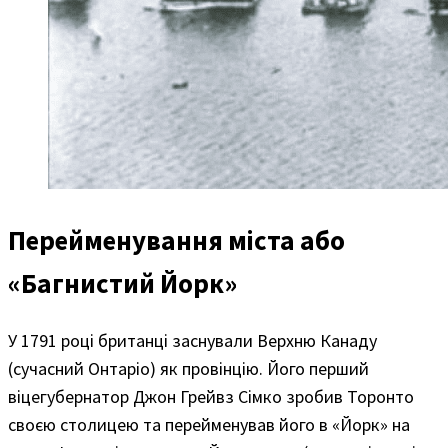
Перейменування міста або
«Багнистий Йорк»
У 1791 році британці заснували Верхню Канаду
(сучасний Онтаріо) як провінцію. Його перший
віцегубернатор Джон Грейвз Сімко зробив Торонто
своєю столицею та перейменував його в «Йорк» на