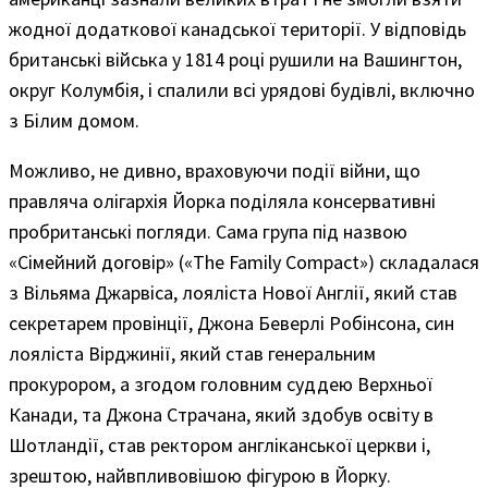
жодної додаткової канадської території. У відповідь
британські війська у 1814 році рушили на Вашингтон,
округ Колумбія, і спалили всі урядові будівлі, включно
з Білим домом.
Можливо, не дивно, враховуючи події війни, що
правляча олігархія Йорка поділяла консервативні
пробританські погляди. Сама група під назвою
«Сімейний договір» («The Family Compact») складалася
з Вільяма Джарвіса, лояліста Нової Англії, який став
секретарем провінції, Джона Беверлі Робінсона, син
лояліста Вірджинії, який став генеральним
прокурором, а згодом головним суддею Верхньої
Канади, та Джона Страчана, який здобув освіту в
Шотландії, став ректором англіканської церкви і,
зрештою, найвпливовішою фігурою в Йорку.