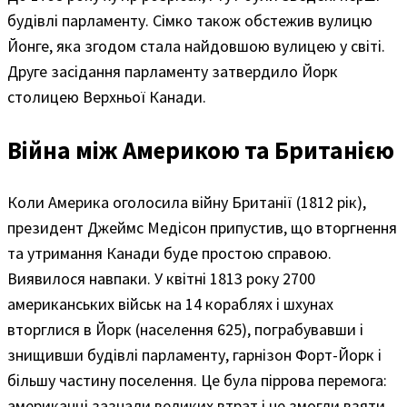
будівлі парламенту. Сімко також обстежив вулицю
Йонге, яка згодом стала найдовшою вулицею у світі.
Друге засідання парламенту затвердило Йорк
столицею Верхньої Канади.
Війна між Америкою та Британією
Коли Америка оголосила війну Британії (1812 рік),
президент Джеймс Медісон припустив, що вторгнення
та утримання Канади буде простою справою.
Виявилося навпаки. У квітні 1813 року 2700
американських військ на 14 кораблях і шхунах
вторглися в Йорк (населення 625), пограбувавши і
знищивши будівлі парламенту, гарнізон Форт-Йорк і
більшу частину поселення. Це була піррова перемога:
американці зазнали великих втрат і не змогли взяти