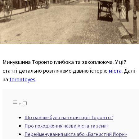
Минувшина Торонто глибока та захоплююча. У цій
статті детально розглянемо давню історію
міста
. Далі
на
torontoyes
.
Що раніше було на території Торонто?
Про походження назви міста та землі
Перейменування міста або «Багнистий Йорк»