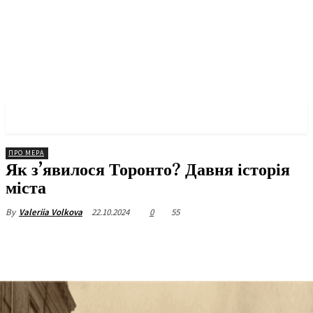
✓ TORONTO ✗
ПРО МЕРА
Як з’явилося Торонто? Давня історія
міста
22.10.2024
0
55
By
Valeriia Volkova