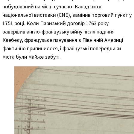
побудований на місці сучасної Канадської
національної виставки (CNE), замінив торговий пункт у
1751 році. Коли Паризький договір 1763 року
завершив англо-французьку війну після падіння
Квебеку, французьке панування в Північній Америці
фактично припинилося, і французькі попередники
міста були майже забуті.