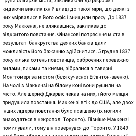
групи олігархів міста, закликаючи до реформ і
кидаючи виклик їхній владі до такої міри, що деякі з
них увірвалися в його офіс і знищили пресу. До 1837
року Маккензі, не злякавшись, закликав до
відкритого повстання. Фінансові потрясіння міста в
результаті банкрутства деяких банків дали
можливість його бажанню здійснитися. 5 грудня 1837
року кілька сотень повстанців, озброєних переважно
вилами, пиками та киями, зібралися в таверні
Монтгомері за містом (біля сучасної Еґлінтон-авеню).
На чолі з Маккензі на білому коні вони рушили на
місто. Але шериф Джарвіс чекав на них, і його міліція
придушила повстання. Маккензі втік до США, але двох
інших лідерів повстання було повішено (їх могили
знаходяться в некрополі Торонто). Пізніше Маккензі
помилували, тому він повернувся до Торонто. У 1849