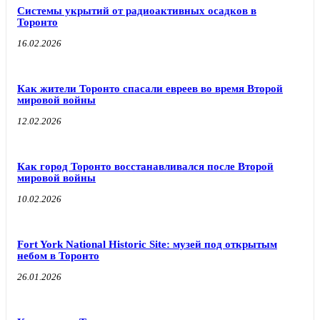
Системы укрытий от радиоактивных осадков в
Торонто
16.02.2026
Как жители Торонто спасали евреев во время Второй
мировой войны
12.02.2026
Как город Торонто восстанавливался после Второй
мировой войны
10.02.2026
Fort York National Historic Site: музей под открытым
небом в Торонто
26.01.2026