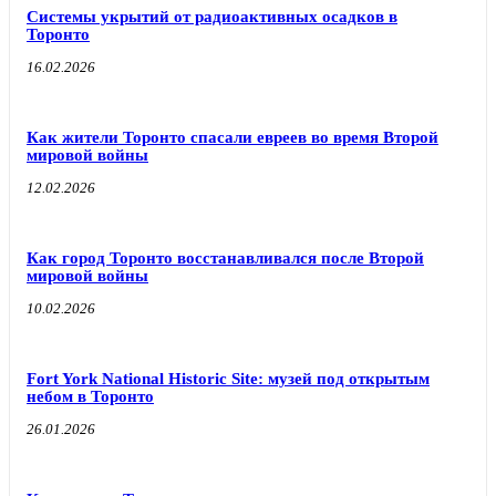
Системы укрытий от радиоактивных осадков в
Торонто
16.02.2026
Как жители Торонто спасали евреев во время Второй
мировой войны
12.02.2026
Как город Торонто восстанавливался после Второй
мировой войны
10.02.2026
Fort York National Historic Site: музей под открытым
небом в Торонто
26.01.2026