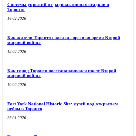
Системы укрытий от радиоактивных осадков в
Торонто
16.02.2026
Как жители Торонто спасали евреев во время Второй
мировой войны
12.02.2026
Как город Торонто восстанавливался после Второй
мировой войны
10.02.2026
Fort York National Historic Site: музей под открытым
небом в Торонто
26.01.2026