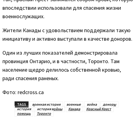
впоследствии использовали для спасения жизни
военнослужащих.
Жители Канады с удовольствием поддержали такую
инициативу и активно выступали в качестве доноров.
Один из лучших показателей демонстрировала
провинция Онтарио, и в частности, Торонто. Там
население щедро делилось собственной кровью,
ради спасения раненых.
Фото: redcross.ca
TAGS
военная история
военные
война
доноры
история
история войны
Канада
Красный Крест
помощь
Торонто