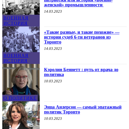
женской» промышленности
14.03.2023
ВОЕННАЯ
ИСТОРИЯ
«Такие разные, и такие похожие» —
истории судеб 6-ти ветеранов из
Торонто
14.03.2023
ВОЕННАЯ
ИСТОРИЯ
Кэролин Беннетт : путь от врача до
политика
10.03.2023
О ПОЛИТИКЕ
Энца Андерсон — самый эпатажный
политик Торонто
10.03.2023