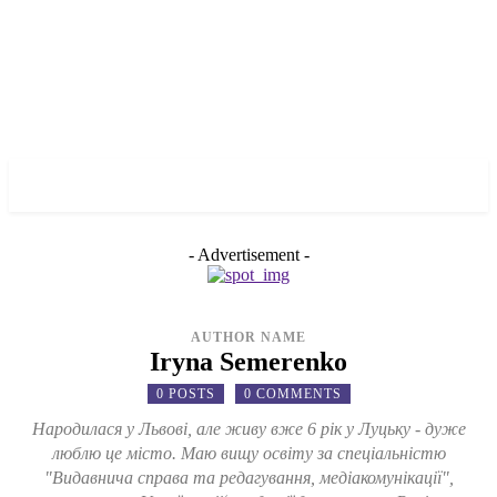
✓ TORONTO ✗
- Advertisement -
AUTHOR NAME
Iryna Semerenko
0 POSTS
0 COMMENTS
Народилася у Львові, але живу вже 6 рік у Луцьку - дуже
люблю це місто. Маю вищу освіту за спеціальністю
"Видавнича справа та редагування, медіакомунікації",