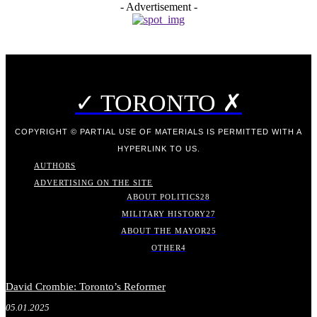
- Advertisement -
✓ TORONTO ✗
COPYRIGHT © PARTIAL USE OF MATERIALS IS PERMITTED WITH A
HYPERLINK TO US.
AUTHORS
ADVERTISING ON THE SITE
ABOUT POLITICS
28
MILITARY HISTORY
27
ABOUT THE MAYOR
25
OTHER
4
David Crombie: Toronto’s Reformer
05.01.2025