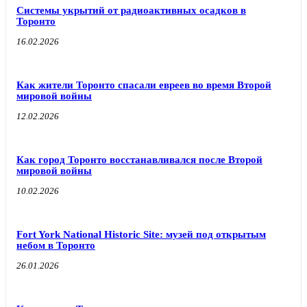
Системы укрытий от радиоактивных осадков в
Торонто
16.02.2026
Как жители Торонто спасали евреев во время Второй
мировой войны
12.02.2026
Как город Торонто восстанавливался после Второй
мировой войны
10.02.2026
Fort York National Historic Site: музей под открытым
небом в Торонто
26.01.2026