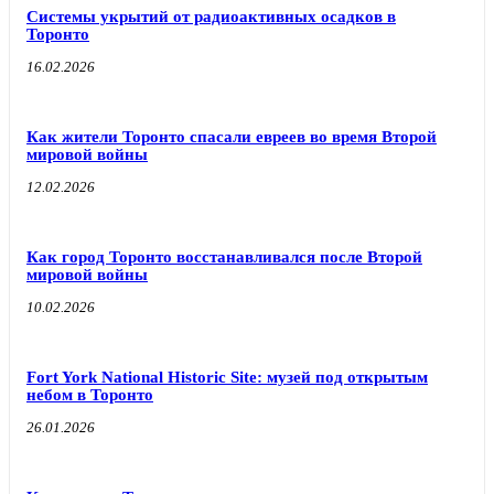
Системы укрытий от радиоактивных осадков в
Торонто
16.02.2026
Как жители Торонто спасали евреев во время Второй
мировой войны
12.02.2026
Как город Торонто восстанавливался после Второй
мировой войны
10.02.2026
Fort York National Historic Site: музей под открытым
небом в Торонто
26.01.2026