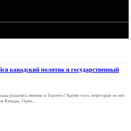
ИЯ
СТАТЬИ
ся канадский политик и государственный
нады родились именно в Торонто? Кроме того, некоторые из них
в Канады. Один...