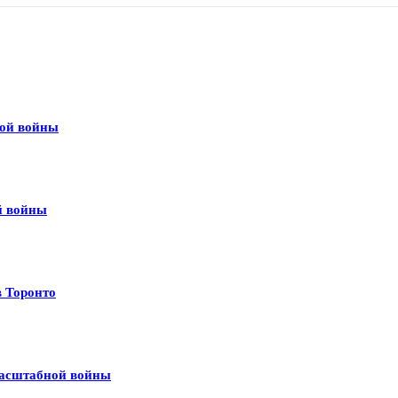
вой войны
й войны
в Торонто
масштабной войны