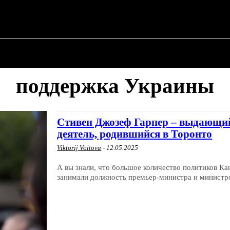
О ПОЛИТИКЕ
О МЭРЕ
ВОЕННАЯ ИСТОР
поддержка Украины
Стивен Джозеф Гарпер – выдающий
деятель, родившийся в Торонто
Viktorij Voitova
-
12.05.2025
А вы знали, что большое количество политиков Ка
занимали должность премьер-министра и министро