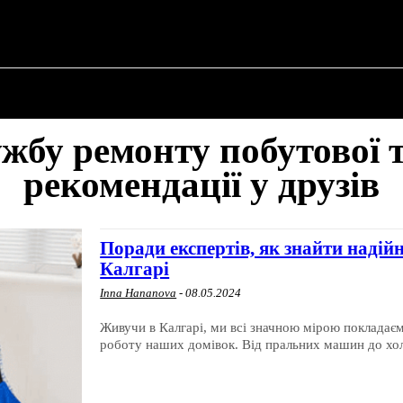
ПРО ПОЛІТИКУ
ПРО МЕРА
ВОЄННА ІСТО
ужбу ремонту побутової 
рекомендації у друзів
Поради експертів, як знайти надійн
Калгарі
Inna Hananova
-
08.05.2024
Живучи в Калгарі, ми всі значною мірою покладає
роботу наших домівок. Від пральних машин до холо