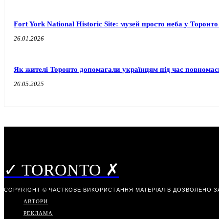
Fort York National Historic Site: музей просто неба у Торонт
26.01.2026
Як жителі Торонто допомагали українцям під час повномас
26.05.2025
✓ TORONTO ✗
COPYRIGHT © ЧАСТКОВЕ ВИКОРИСТАННЯ МАТЕРІАЛІВ ДОЗВОЛЕНО З
АВТОРИ
РЕКЛАМА