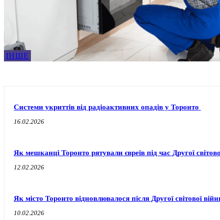
ІНШЕ
Системи укриттів від радіоактивних опадів у Торонто
16.02.2026
Як мешканці Торонто рятували євреїв під час Другої світов
12.02.2026
Як місто Торонто відновлювалося після Другої світової війн
10.02.2026