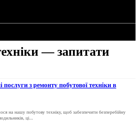
РІЯ
СТАТТІ
техніки — запитати
і послуги з ремонту побутової техніки в
мося на нашу побутову техніку, щоб забезпечити безперебійну
дильників, ці...