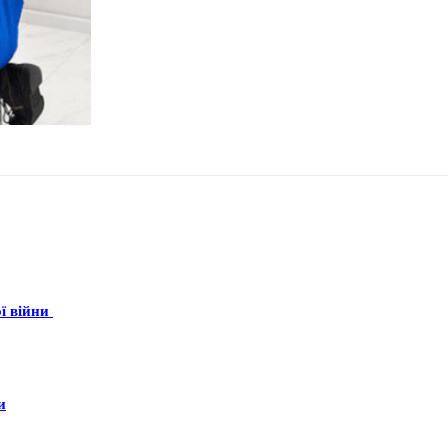
ої війни
и