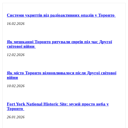
Системи укриттів від радіоактивних опадів у Торонто
16.02.2026
Як мешканці Торонто рятували євреїв під час Другої
світової війни
12.02.2026
Як місто Торонто відновлювалося після Другої світової
війни
10.02.2026
Fort York National Historic Site: музей просто неба у
Торонто
26.01.2026