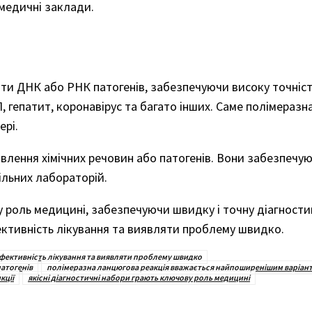
медичні заклади.
и ДНК або РНК патогенів, забезпечуючи високу точність
, гепатит, коронавірус та багато інших. Саме полімераз
ері.
влення хімічних речовин або патогенів. Вони забезпечу
ільних лабораторій.
ву роль медицині, забезпечуючи швидку і точну діагности
ктивність лікування та виявляти проблему швидко.
фективність лікування та виявляти проблему швидко
патогенів
полімеразна ланцюгова реакція вважається найпоширенішим варіанто
кції
якісні діагностичні набори грають ключову роль медицині