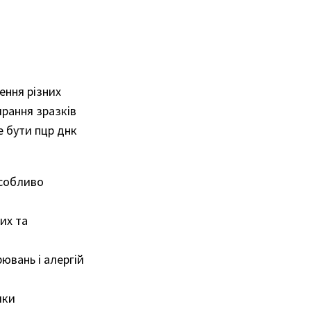
ення різних
ирання зразків
е бути пцр днк
особливо
их та
ювань і алергій
ики