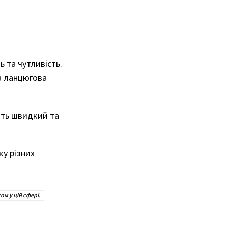
 та чутливість.
на ланцюгова
ють швидкий та
ку різних
м у цій сфері.