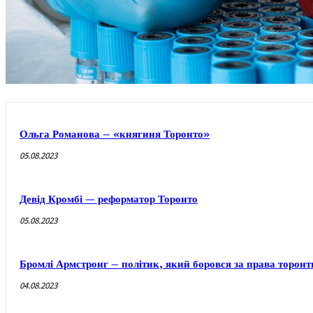
Ольга Романова – «княгиня Торонто»
05.08.2023
Девід Кромбі — реформатор Торонто
05.08.2023
Бромлі Армстронг – політик, який боровся за права торонт
04.08.2023