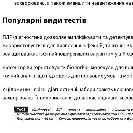
захворювань, а також зменшити навантаження на 
Популярні види тестів
ПЛР-діагностика дозволяє ампліфікувати та детектуват
Використовується для виявлення інфекцій, таких як ВІЛ
реакція вважається найпоширенішим варіантом у цій сф
Біосенсор використовують біологічні молекули для вия
точний аналіз, що підходить для польових умов та моб
У цілому нині якісні діагностичні набори грають ключо
захворювань. Їх використання дозволяє підвищити ефе
TAGS
відмінності
ВІЛ
гепатит
коронавірус
підвищити е
ПЛР-діагностика дозволяє ампліфікувати та детектувати ДНК або РНК 
Популярні види тестів
Сучасні медичні діагностичні набори та їх фун