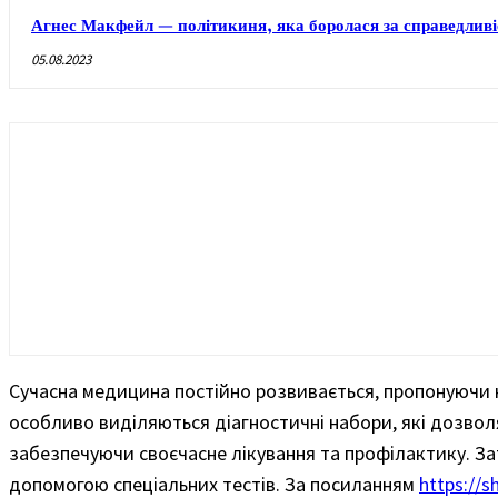
Агнес Макфейл — політикиня, яка боролася за справедливі
05.08.2023
Сучасна медицина постійно розвивається, пропонуючи н
особливо виділяються діагностичні набори, які дозвол
забезпечуючи своєчасне лікування та профілактику. З
допомогою спеціальних тестів. За посиланням
https://