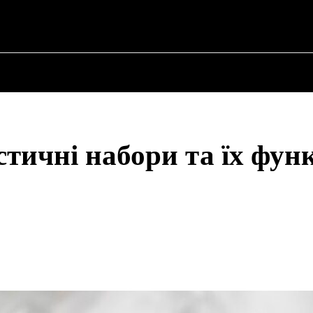
✗
НА
ПРО ПОЛІТИКУ
ПРО МЕРА
ВОЄННА ІСТОРІЯ
тичні набори та їх функ
Share