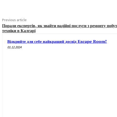
Share
Previous article
Поради експертів, як знайти надійні послуги з ремонту побу
техніки в Калгарі
Відкрийте для себе найкращий досвід Escape Room!
01.12.2024