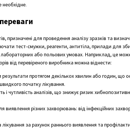
е необхідне.
 переваги
в, призначені для проведення аналізу зразків та визнач
лючати тест-смужки, реагенти, антитіла, прилади для зб
 у лабораторних або польових умовах. Наприклад, це мож
орів від перевіреного виробника можна віднести:
и результати протягом декількох хвилин або годин, що 
швидкого початку лікування.
ть і чутливість аналізів, що знижує ризик хибнопозитивн
я виявлення різних захворювань: від інфекційних захвор
 лікування за рахунок раннього виявлення та профілакт