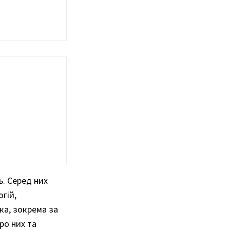
. Серед них
гій,
ка, зокрема за
ро них та