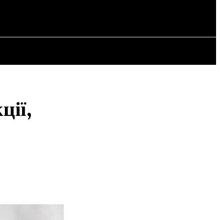
СТАТТІ
ції,