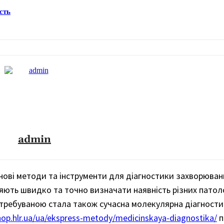
сть
admin
ові методи та інструменти для діагностики захворювань
яють швидко та точно визначати наявність різних патоло
атребуваною стала також сучасна молекулярна діагности
shop.hlr.ua/ua/ekspress-metody/medicinskaya-diagnostika/
п