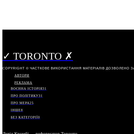
✓ TORONTO ✗
COPYRIGHT © ЧАСТКОВЕ ВИКОРИСТАННЯ МАТЕРІАЛІВ ДОЗВОЛЕНО З
АВТОРИ
РЕКЛАМА
ВОЄННА ІСТОРІЯ
31
ПРО ПОЛІТИКУ
31
ПРО МЕРА
25
ІНШЕ
8
БЕЗ КАТЕГОРІЇ
0
Девід Кромбі — реформатор Торонто