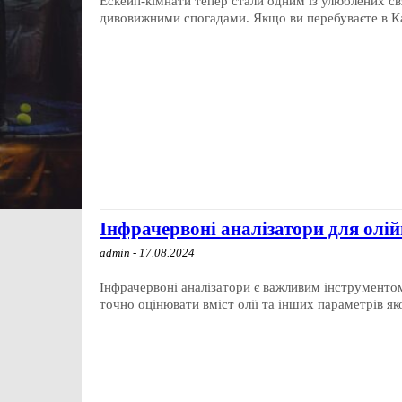
Ескейп-кімнати тепер стали одним із улюблених с
дивовижними спогадами. Якщо ви перебуваєте в Ка
Інфрачервоні аналізатори для олій
admin
-
17.08.2024
Інфрачервоні аналізатори є важливим інструментом
точно оцінювати вміст олії та інших параметрів якос