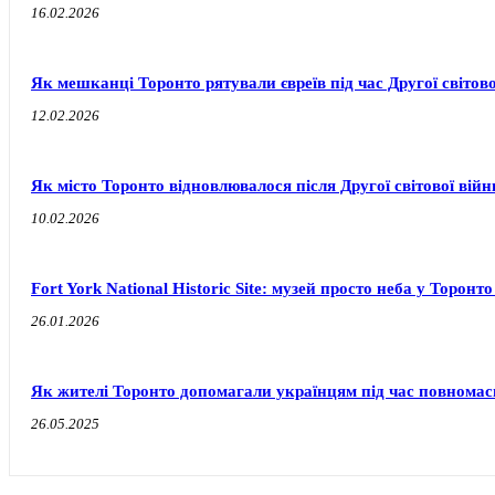
16.02.2026
Як мешканці Торонто рятували євреїв під час Другої світов
12.02.2026
Як місто Торонто відновлювалося після Другої світової війн
10.02.2026
Fort York National Historic Site: музей просто неба у Торонт
26.01.2026
Як жителі Торонто допомагали українцям під час повномас
26.05.2025