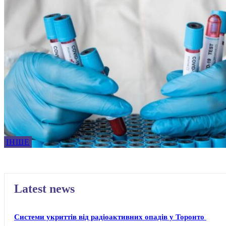
ІНШЕ
Latest news
Системи укриттів від радіоактивних опадів у Торонто