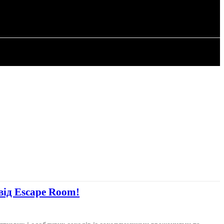
РІЯ
СТАТТІ
від Escape Room!