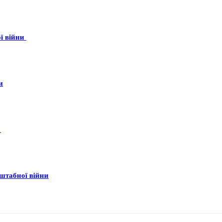
ої війни
и
о
штабної війни