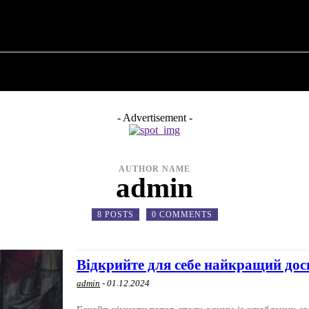
ПРО ПОЛІТИКУ
ПРО МЕРА
ВОЄННА ІСТО
- Advertisement -
AUTHOR NAME
admin
8 POSTS
0 COMMENTS
Відкрийте для себе найкращий дос
admin
-
01.12.2024