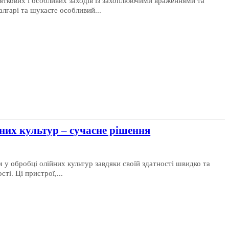
вяткових і особливих заходів із захоплюючими враженнями та
лгарі та шукаєте особливий...
них культур – сучасне рішення
 у обробці олійних культур завдяки своїй здатності швидко та
ті. Ці пристрої,...