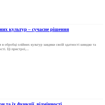
них культур – сучасне рішення
 в обробці олійних культур завдяки своїй здатності швидко та
ті. Ці пристрої,...
и та їх функції, відмінності