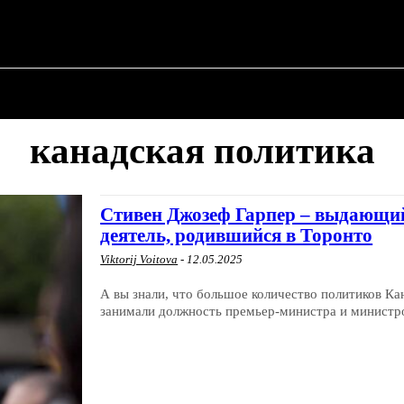
О ПОЛИТИКЕ
О МЭРЕ
ВОЕННАЯ ИСТОР
канадская политика
Стивен Джозеф Гарпер – выдающий
деятель, родившийся в Торонто
Viktorij Voitova
-
12.05.2025
А вы знали, что большое количество политиков Ка
занимали должность премьер-министра и министро