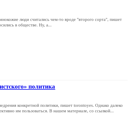
емнокожие люди считались чем-то вроде "второго сорта", пишет
ились в обществе. Ну, а...
мистского» политика
дрения конкретной политики, пишет torontoyes. Однако далеко
не каждый государственный деятель способен эффективно им пользоваться. В нашем материале, со ссылкой...