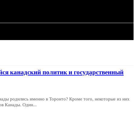
ИЯ
СТАТЬИ
ся канадский политик и государственный
нады родились именно в Торонто? Кроме того, некоторые из них
в Канады. Один...