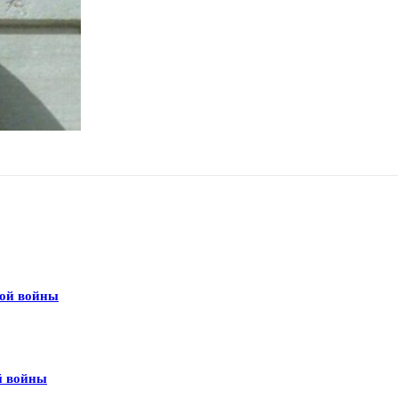
вой войны
й войны