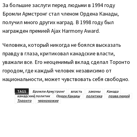
За большие заслуги перед людьми в 1994 году
Бромли Армстронг стал членом Ордена Канады,
получил много других наград. В 1998 году был
награжден премией Ajax Harmony Award.
Человека, который никогда не боялся высказать
правду в глаза, критиковал канадские власти,
уважали все. Его неоценимый вклад сделал Торонто
городом, где каждый человек независимо от
национальности, может чувствовать себя свободно.
TAGS
Бромли Армстронг
власть
законы
Канада
канадский политик
Орден Канады
политика
права людей
Торонто
чернокожие