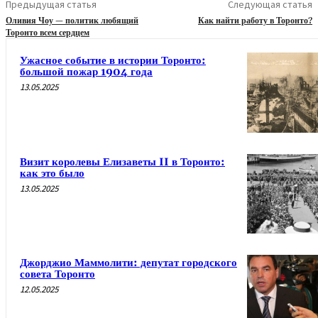
Предыдущая статья
Следующая статья
Оливия Чоу — политик любящий
Как найти работу в Торонто?
Торонто всем сердцем
Ужасное событие в истории Торонто:
большой пожар 1904 года
13.05.2025
Визит королевы Елизаветы II в Торонто:
как это было
13.05.2025
Джорджио Маммолити: депутат городского
совета Торонто
12.05.2025