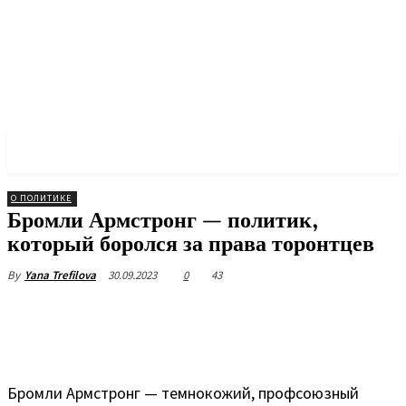
✓ TORONTO ✗
О ПОЛИТИКЕ
Бромли Армстронг — политик,
который боролся за права торонтцев
30.09.2023
0
43
By
Yana Trefilova
Бромли Армстронг — темнокожий, профсоюзный