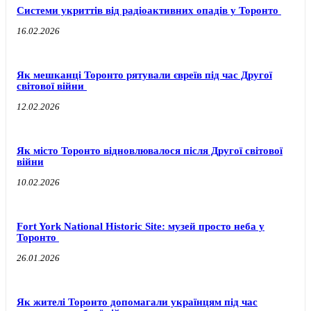
Системи укриттів від радіоактивних опадів у Торонто
16.02.2026
Як мешканці Торонто рятували євреїв під час Другої
світової війни
12.02.2026
Як місто Торонто відновлювалося після Другої світової
війни
10.02.2026
Fort York National Historic Site: музей просто неба у
Торонто
26.01.2026
Як жителі Торонто допомагали українцям під час